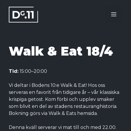
Hoppa
till
Meny
innehåll
Walk & Eat 18/4
Tid:
15:00–20:00
Vi deltar i Bodens 10:e Walk & Eat! Hos oss
serveras en favorit från tidigare år – vår klassiska
krispiga getost. Kom förbi och upplev smaker
som blivit en del av stadens restauranghistoria.
Bokning görs via Walk & Eats hemsida.
Denna kväll serverar vi mat till och med 22.00.