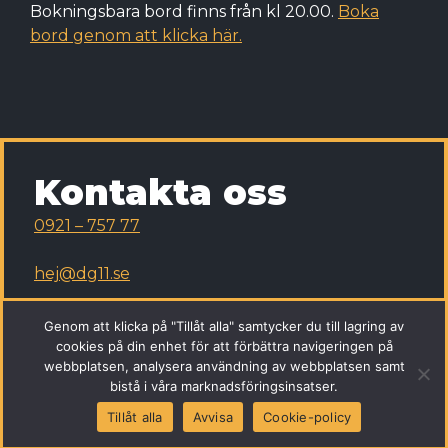
Bokningsbara bord finns från kl 20.00.
Boka
bord genom att klicka här.
Kontakta oss
0921 – 757 77
hej@dg11.se
Drottninggatan 11, 961 35 Boden
Genom att klicka på "Tillåt alla" samtycker du till lagring av
cookies på din enhet för att förbättra navigeringen på
webbplatsen, analysera användning av webbplatsen samt
bistå i våra marknadsföringsinsatser.
Tillåt alla
Avvisa
Cookie-policy
©2026