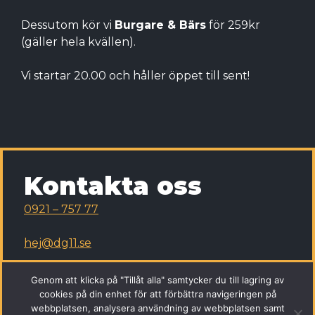
Dessutom kör vi
Burgare & Bärs
för 259kr
(gäller hela kvällen).
Vi startar 20.00 och håller öppet till sent!
Kontakta oss
0921 – 757 77
hej@dg11.se
Drottninggatan 11, 961 35 Boden
Genom att klicka på "Tillåt alla" samtycker du till lagring av
cookies på din enhet för att förbättra navigeringen på
webbplatsen, analysera användning av webbplatsen samt